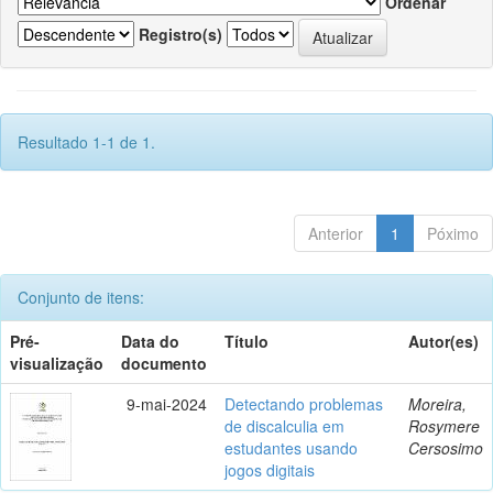
Ordenar
Registro(s)
Resultado 1-1 de 1.
Anterior
1
Póximo
Conjunto de itens:
Pré-
Data do
Título
Autor(es)
visualização
documento
9-mai-2024
Detectando problemas
Moreira,
de discalculia em
Rosymere
estudantes usando
Cersosimo
jogos digitais