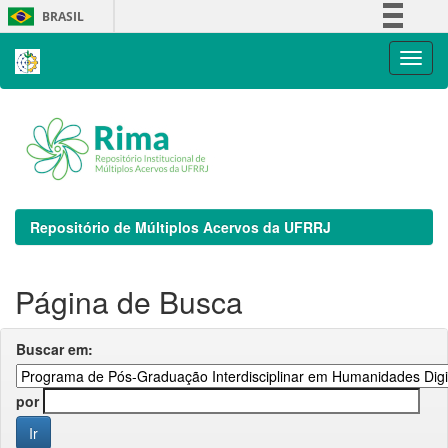
Skip
BRASIL
navigation
Simplifique!
Comunica BR
Participe
Acesso à informação
Legislação
Canais
Repositório de Múltiplos Acervos da UFRRJ
Página de Busca
Buscar em:
por