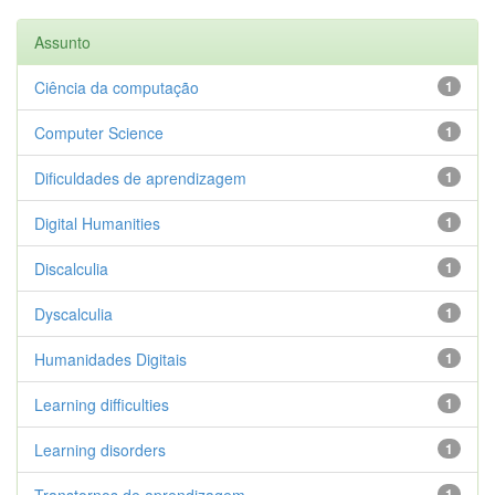
Assunto
Ciência da computação
1
Computer Science
1
Dificuldades de aprendizagem
1
Digital Humanities
1
Discalculia
1
Dyscalculia
1
Humanidades Digitais
1
Learning difficulties
1
Learning disorders
1
Transtornos de aprendizagem
1