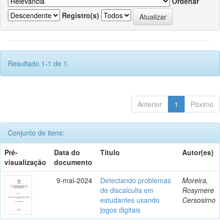
Ordenar
Registro(s)
Resultado 1-1 de 1.
Anterior
1
Póximo
Conjunto de itens:
Pré-
Data do
Título
Autor(es)
visualização
documento
9-mai-2024
Detectando problemas
Moreira,
de discalculia em
Rosymere
estudantes usando
Cersosimo
jogos digitais