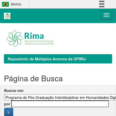
Skip
BRASIL
navigation
Simplifique!
Comunica BR
Participe
Acesso à informação
Legislação
Canais
Repositório de Múltiplos Acervos da UFRRJ
Página de Busca
Buscar em:
por