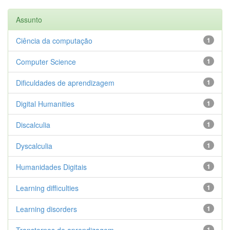
Assunto
Ciência da computação
1
Computer Science
1
Dificuldades de aprendizagem
1
Digital Humanities
1
Discalculia
1
Dyscalculia
1
Humanidades Digitais
1
Learning difficulties
1
Learning disorders
1
Transtornos de aprendizagem
1