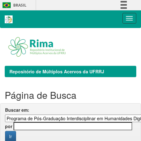
Skip
BRASIL
navigation
Simplifique!
Comunica BR
Participe
Acesso à informação
Legislação
Canais
Repositório de Múltiplos Acervos da UFRRJ
Página de Busca
Buscar em:
por