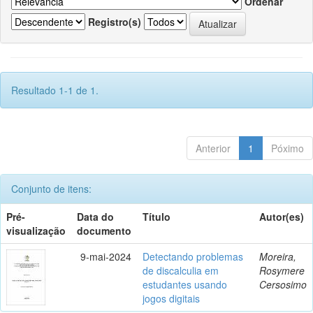
Ordenar
Registro(s)
Resultado 1-1 de 1.
Anterior
1
Póximo
Conjunto de itens:
Pré-
Data do
Título
Autor(es)
visualização
documento
9-mai-2024
Detectando problemas
Moreira,
de discalculia em
Rosymere
estudantes usando
Cersosimo
jogos digitais