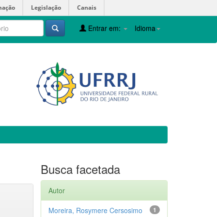
mação
Legislação
Canais
Entrar em:
Idioma
Busca facetada
Autor
Moreira, Rosymere Cersosimo
1