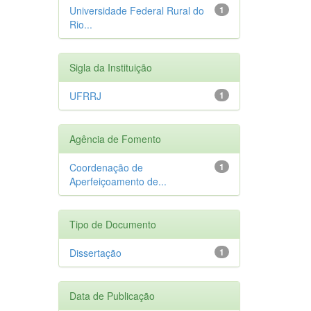
Universidade Federal Rural do
1
Rio...
Sigla da Instituição
UFRRJ
1
Agência de Fomento
Coordenação de
1
Aperfeiçoamento de...
Tipo de Documento
Dissertação
1
Data de Publicação