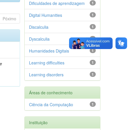
Dificuldades de aprendizagem
1
Digital Humanities
1
Póximo
Discalculia
1
Dyscalculia
1
Humanidades Digitais
1
Learning difficulties
1
re
Learning disorders
1
Áreas de conhecimento
Ciência da Computação
1
Instituição