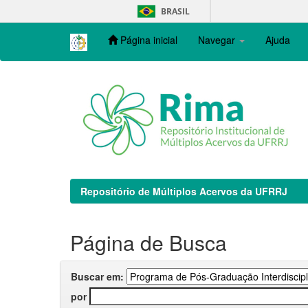
Skip
BRASIL
navigation
Página inicial
Navegar
Ajuda
Repositório de Múltiplos Acervos da UFRRJ
Página de Busca
Buscar em:
por