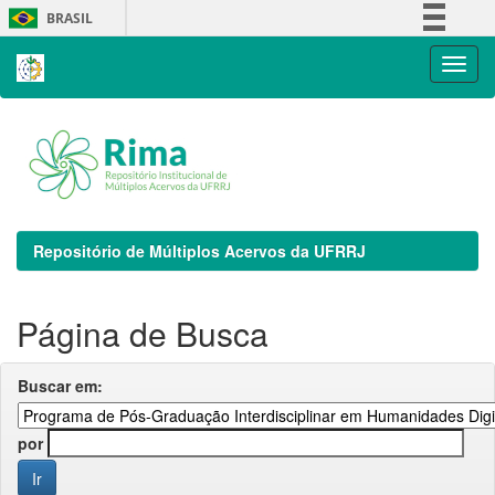
Skip
BRASIL
navigation
Simplifique!
Comunica BR
Participe
Acesso à informação
Legislação
Canais
Repositório de Múltiplos Acervos da UFRRJ
Página de Busca
Buscar em:
por