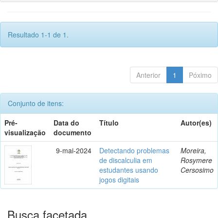
Resultado 1-1 de 1.
Anterior
1
Póximo
Conjunto de itens:
Pré-
Data do
Título
Autor(es)
visualização
documento
9-mai-2024
Detectando problemas
Moreira,
de discalculia em
Rosymere
estudantes usando
Cersosimo
jogos digitais
Busca facetada