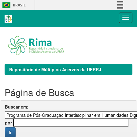
Skip
BRASIL
navigation
Simplifique!
Comunica BR
Participe
Acesso à informação
Legislação
Canais
Repositório de Múltiplos Acervos da UFRRJ
Página de Busca
Buscar em:
por