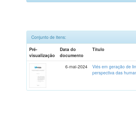
Conjunto de itens:
Pré-
Data do
Título
visualização
documento
6-mai-2024
Viés em geração de li
perspectiva das human