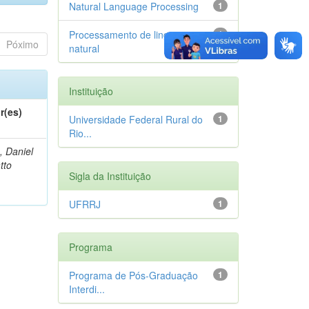
Natural Language Processing
1
Processamento de linguagem
1
Póximo
natural
Instituição
r(es)
Universidade Federal Rural do
1
Rio...
, Daniel
tto
Sigla da Instituição
UFRRJ
1
Programa
Programa de Pós-Graduação
1
Interdi...