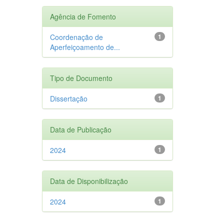
Agência de Fomento
Coordenação de
1
Aperfeiçoamento de...
Tipo de Documento
Dissertação
1
Data de Publicação
2024
1
Data de Disponibilização
2024
1