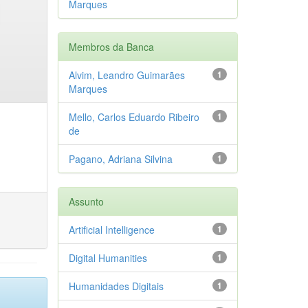
Marques
Membros da Banca
Alvim, Leandro Guimarães
1
Marques
Mello, Carlos Eduardo Ribeiro
1
de
Pagano, Adriana Silvina
1
Assunto
Artificial Intelligence
1
Digital Humanities
1
Humanidades Digitais
1