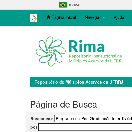
Skip
BRASIL
navigation
Página inicial
Navegar
Ajuda
Repositório de Múltiplos Acervos da UFRRJ
Página de Busca
Buscar em:
por