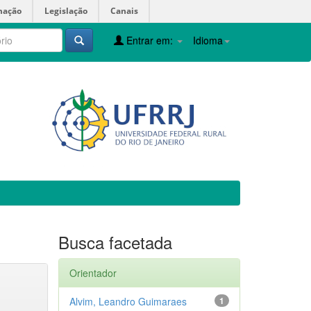
mação
Legislação
Canais
Entrar em:
Idioma
Busca facetada
Orientador
Alvim, Leandro Guimaraes
1