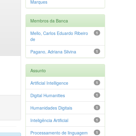
Marques
Membros da Banca
Mello, Carlos Eduardo Ribeiro
1
de
Pagano, Adriana Silvina
1
Assunto
Artificial Intelligence
1
Digital Humanities
1
Humanidades Digitais
1
Inteligência Artificial
1
Processamento de linguagem
1