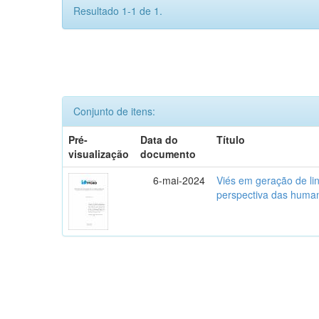
Resultado 1-1 de 1.
Conjunto de itens:
Pré-
Data do
Título
visualização
documento
6-mai-2024
Viés em geração de li
perspectiva das human