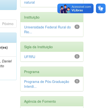
natural
Instituição
Póximo
Universidade Federal Rural do
1
Rio...
Sigla da Instituição
r(es)
UFRRJ
1
, Daniel
tto
Programa
Programa de Pós-Graduação
1
Interdi...
Agência de Fomento