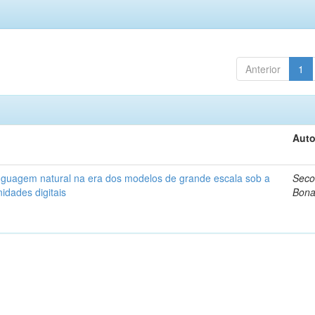
Anterior
1
Auto
nguagem natural na era dos modelos de grande escala sob a
Seco
idades digitais
Bona