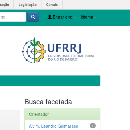
mação
Legislação
Canais
Entrar em:
Idioma
Busca facetada
Orientador
Alvim, Leandro Guimaraes
1