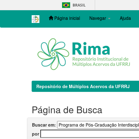
Skip
BRASIL
navigation
Página inicial
Navegar
Ajuda
Repositório de Múltiplos Acervos da UFRRJ
Página de Busca
Buscar em:
por