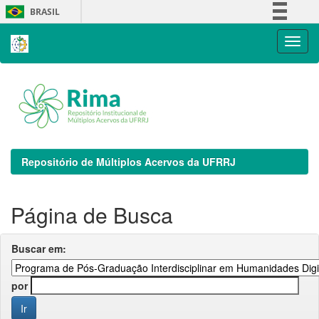
Skip
BRASIL
navigation
Simplifique!
Comunica BR
Participe
Acesso à informação
Legislação
Canais
Repositório de Múltiplos Acervos da UFRRJ
Página de Busca
Buscar em:
por