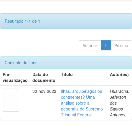
Resultado 1-1 de 1.
Anterior
1
Póximo
Conjunto de itens:
Pré-
Data do
Título
Autor(es)
visualização
documento
30-nov-2022
Ilhas, arquipélagos ou
Huaracha,
continentes? Uma
Jeferson
análise sobre a
dos
geografia do Supremo
Santos
Tribunal Federal
Antunes