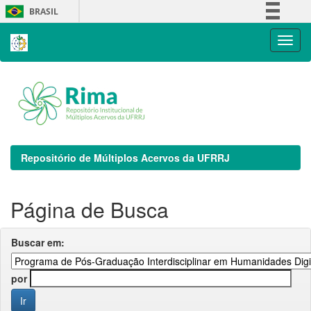
Skip
BRASIL
navigation
Simplifique!
Comunica BR
Participe
Acesso à informação
Legislação
Canais
Repositório de Múltiplos Acervos da UFRRJ
Página de Busca
Buscar em:
por