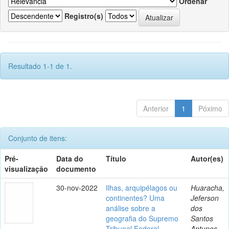
Ordenar
Registro(s)
Resultado 1-1 de 1.
Anterior
1
Póximo
Conjunto de itens:
Pré-
Data do
Título
Autor(es)
visualização
documento
30-nov-2022
Ilhas, arquipélagos ou
Huaracha,
continentes? Uma
Jeferson
análise sobre a
dos
geografia do Supremo
Santos
Tribunal Federal
Antunes