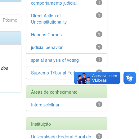
comportamento judicial
1
Direct Action of
1
Póximo
Unconstitutionality
Habeas Corpus.
1
judicial behavior
1
spatial analysis of voting
1
 dos
Supremo Tribunal Federal
1
Áreas de conhecimento
Interdisciplinar
1
Instituição
Universidade Federal Rural do
1