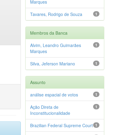
Marques
Tavares, Rodrigo de Souza
1
Membros da Banca
Alvim, Leandro Guimarães
1
Marques
Silva, Jeferson Mariano
1
Assunto
análise espacial de votos
1
Ação Direta de
1
Inconstitucionalidade
Brazilian Federal Supreme Court
1