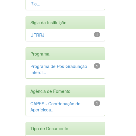
Rio...
Sigla da Instituição
UFRRJ
1
Programa
Programa de Pós-Graduação
1
Interdi...
Agência de Fomento
CAPES - Coordenação de
1
Aperfeiçoa...
Tipo de Documento