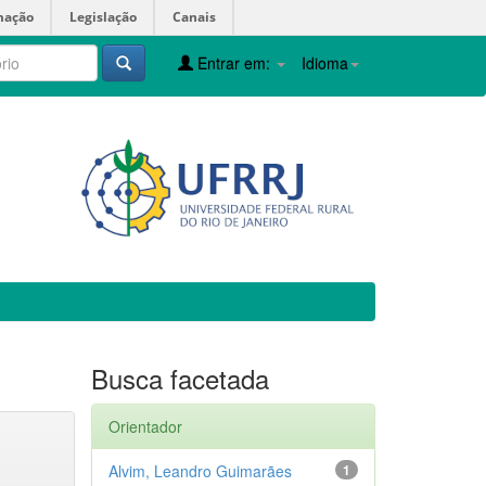
mação
Legislação
Canais
Entrar em:
Idioma
Busca facetada
Orientador
Alvim, Leandro Guimarães
1