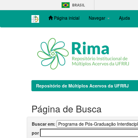
Skip
BRASIL
navigation
Página inicial
Navegar
Ajuda
Repositório de Múltiplos Acervos da UFRRJ
Página de Busca
Buscar em:
por