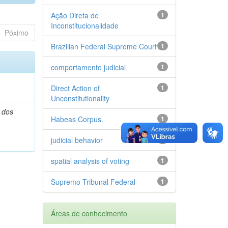
Ação Direta de
1
Inconstitucionalidade
Póximo
Brazilian Federal Supreme Court
1
comportamento judicial
1
Direct Action of
1
Unconstitutionality
 dos
Habeas Corpus.
1
judicial behavior
1
spatial analysis of voting
1
Supremo Tribunal Federal
1
Áreas de conhecimento