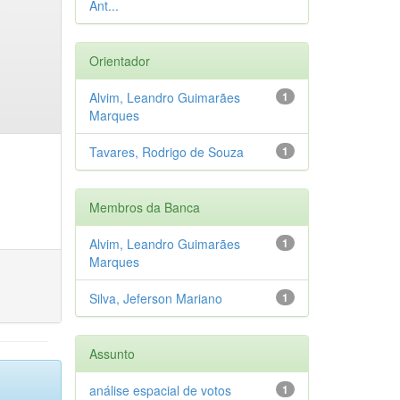
Ant...
Orientador
Alvim, Leandro Guimarães
1
Marques
Tavares, Rodrigo de Souza
1
Membros da Banca
Alvim, Leandro Guimarães
1
Marques
Silva, Jeferson Mariano
1
Assunto
análise espacial de votos
1