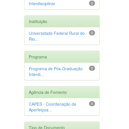
Interdisciplinar
1
Instituição
Universidade Federal Rural do
1
Rio...
Programa
Programa de Pós-Graduação
1
Interdi...
Agência de Fomento
CAPES - Coordenação de
1
Aperfeiçoa...
Tipo de Documento