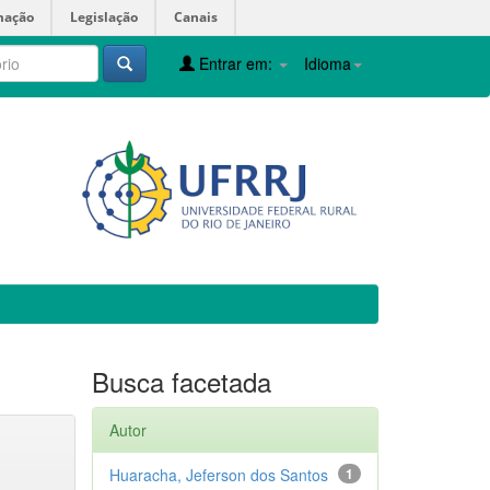
mação
Legislação
Canais
Entrar em:
Idioma
Busca facetada
Autor
Huaracha, Jeferson dos Santos
1