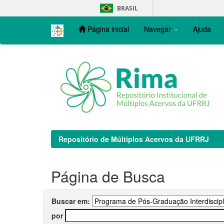
Skip
BRASIL
navigation
Página inicial
Navegar
Ajuda
Repositório de Múltiplos Acervos da UFRRJ
Página de Busca
Buscar em:
por