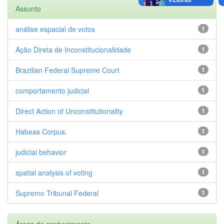
Assunto
análise espacial de votos
1
Ação Direta de Inconstitucionalidade
1
Brazilian Federal Supreme Court
1
comportamento judicial
1
Direct Action of Unconstitutionality
1
Habeas Corpus.
1
judicial behavior
1
spatial analysis of voting
1
Supremo Tribunal Federal
1
Áreas de conhecimento