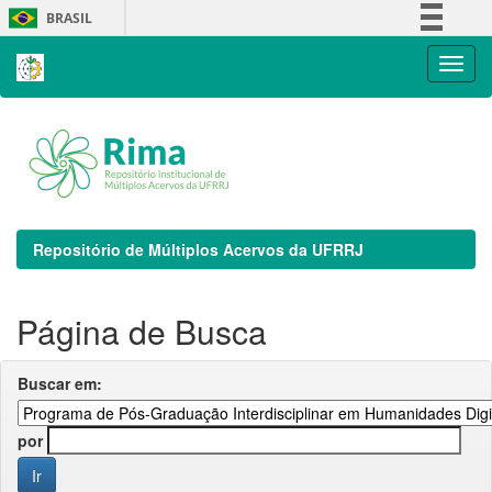
Skip
BRASIL
navigation
Simplifique!
Comunica BR
Participe
Acesso à informação
Legislação
Canais
Repositório de Múltiplos Acervos da UFRRJ
Página de Busca
Buscar em:
por