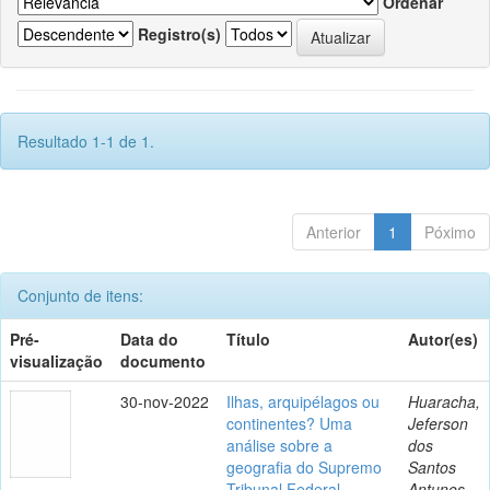
Ordenar
Registro(s)
Resultado 1-1 de 1.
Anterior
1
Póximo
Conjunto de itens:
Pré-
Data do
Título
Autor(es)
visualização
documento
30-nov-2022
Ilhas, arquipélagos ou
Huaracha,
continentes? Uma
Jeferson
análise sobre a
dos
geografia do Supremo
Santos
Tribunal Federal
Antunes