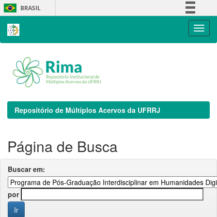
Skip
BRASIL
navigation
Simplifique!
Comunica BR
Participe
Acesso à informação
Legislação
Canais
Repositório de Múltiplos Acervos da UFRRJ
Página de Busca
Buscar em:
por