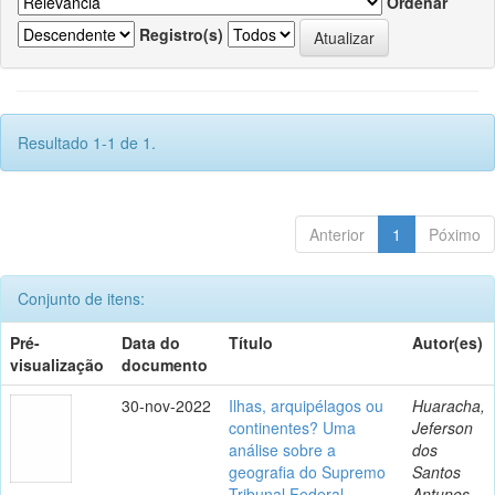
Ordenar
Registro(s)
Resultado 1-1 de 1.
Anterior
1
Póximo
Conjunto de itens:
Pré-
Data do
Título
Autor(es)
visualização
documento
30-nov-2022
Ilhas, arquipélagos ou
Huaracha,
continentes? Uma
Jeferson
análise sobre a
dos
geografia do Supremo
Santos
Tribunal Federal
Antunes