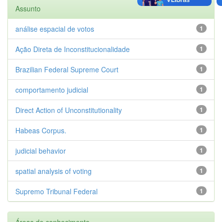
Assunto
análise espacial de votos
1
Ação Direta de Inconstitucionalidade
1
Brazilian Federal Supreme Court
1
comportamento judicial
1
Direct Action of Unconstitutionality
1
Habeas Corpus.
1
judicial behavior
1
spatial analysis of voting
1
Supremo Tribunal Federal
1
Áreas de conhecimento