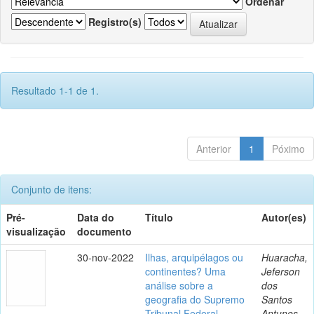
Ordenar
Registro(s)
Resultado 1-1 de 1.
Anterior
1
Póximo
Conjunto de itens:
Pré-
Data do
Título
Autor(es)
visualização
documento
30-nov-2022
Ilhas, arquipélagos ou
Huaracha,
continentes? Uma
Jeferson
análise sobre a
dos
geografia do Supremo
Santos
Tribunal Federal
Antunes