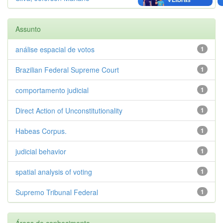
Assunto
análise espacial de votos
1
Brazilian Federal Supreme Court
1
comportamento judicial
1
Direct Action of Unconstitutionality
1
Habeas Corpus.
1
judicial behavior
1
spatial analysis of voting
1
Supremo Tribunal Federal
1
Áreas de conhecimento