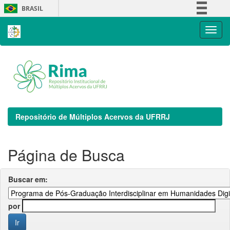
Skip
BRASIL
navigation
Simplifique!
Comunica BR
Participe
Acesso à informação
Legislação
Canais
Repositório de Múltiplos Acervos da UFRRJ
Página de Busca
Buscar em:
por