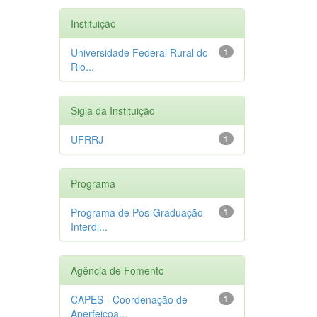
Instituição
Universidade Federal Rural do
1
Rio...
Sigla da Instituição
UFRRJ
1
Programa
Programa de Pós-Graduação
1
Interdi...
Agência de Fomento
CAPES - Coordenação de
1
Aperfeiçoa...