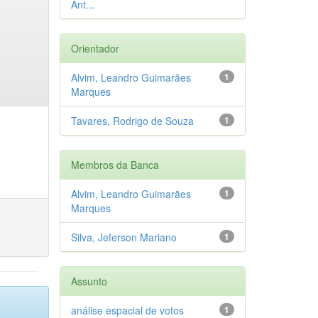
Ant...
Orientador
Alvim, Leandro Guimarães
1
Marques
Tavares, Rodrigo de Souza
1
Membros da Banca
Alvim, Leandro Guimarães
1
Marques
Silva, Jeferson Mariano
1
Assunto
análise espacial de votos
1