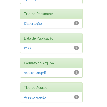
Tipo de Documento
Dissertação
1
Data de Publicação
2022
1
Formato do Arquivo
application/pdf
1
Tipo de Acesso
Acesso Aberto
1