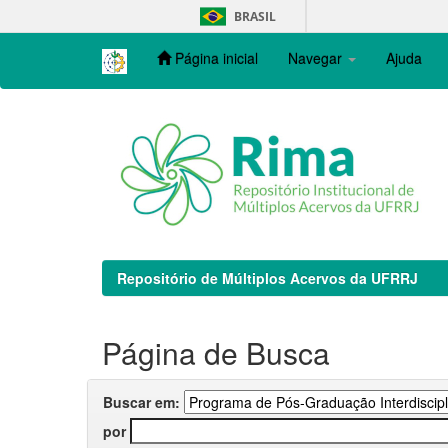
Skip
BRASIL
navigation
Página inicial
Navegar
Ajuda
Repositório de Múltiplos Acervos da UFRRJ
Página de Busca
Buscar em:
por