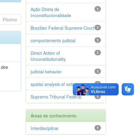
Ação Direta de
1
Inconstitucionalidade
Póximo
Brazilian Federal Supreme Court
1
comportamento judicial
1
Direct Action of
1
Unconstitutionality
 dos
judicial behavior
1
spatial analysis of voting
1
Supremo Tribunal Federal
1
Áreas de conhecimento
Interdisciplinar
1