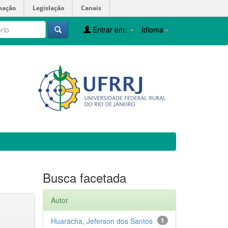
mação
Legislação
Canais
Entrar em:
Idioma
Busca facetada
Autor
Huaracha, Jeferson dos Santos
1