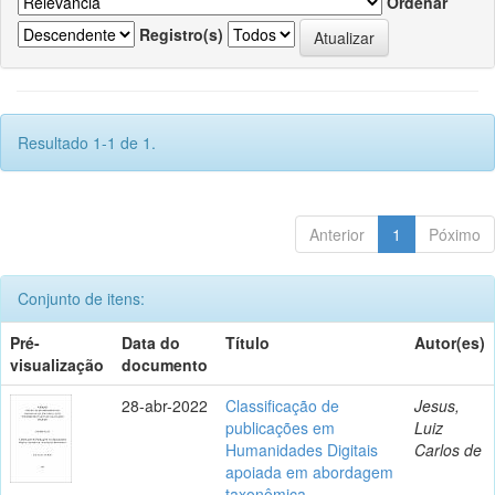
Ordenar
Registro(s)
Resultado 1-1 de 1.
Anterior
1
Póximo
Conjunto de itens:
Pré-
Data do
Título
Autor(es)
visualização
documento
28-abr-2022
Classificação de
Jesus,
publicações em
Luiz
Humanidades Digitais
Carlos de
apoiada em abordagem
taxonômica