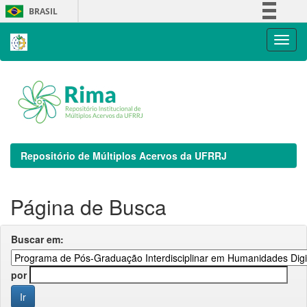
Skip
BRASIL
navigation
Simplifique!
Comunica BR
Participe
Acesso à informação
Legislação
Canais
Repositório de Múltiplos Acervos da UFRRJ
Página de Busca
Buscar em:
por