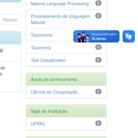
Natural Language Processing
1
Processamento de Linguagem
1
Póximo
Natural
Taxonomia
1
Taxonomy
1
s)
Text Classification
1
uiz
e
Áreas de conhecimento
Ciência da Computação
1
Sigla da Instituição
UFRRJ
1