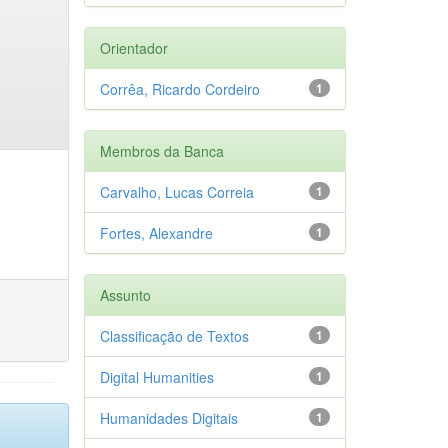
Orientador
Corrêa, Ricardo Cordeiro
1
Membros da Banca
Carvalho, Lucas Correia
1
Fortes, Alexandre
1
Assunto
Classificação de Textos
1
Digital Humanities
1
Humanidades Digitais
1