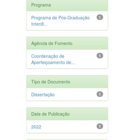
Programa
Programa de Pós-Graduação
1
Interdi...
Agência de Fomento
Coordenação de
1
Aperfeiçoamento de...
Tipo de Documento
Dissertação
1
Data de Publicação
2022
1