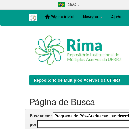
Skip
BRASIL
navigation
Página inicial
Navegar
Ajuda
Repositório de Múltiplos Acervos da UFRRJ
Página de Busca
Buscar em:
por