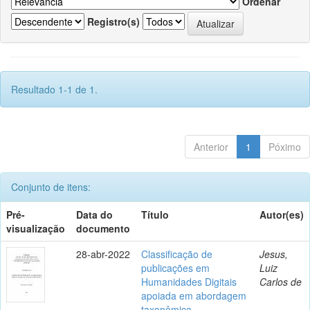
Ordenar
Registro(s)
Resultado 1-1 de 1.
Anterior
1
Póximo
Conjunto de itens:
Pré-
Data do
Título
Autor(es)
visualização
documento
28-abr-2022
Classificação de
Jesus,
publicações em
Luiz
Humanidades Digitais
Carlos de
apoiada em abordagem
taxonômica