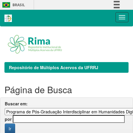
Skip
BRASIL
navigation
Simplifique!
Comunica BR
Participe
Acesso à informação
Legislação
Canais
Repositório de Múltiplos Acervos da UFRRJ
Página de Busca
Buscar em:
por