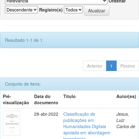
Ordenar
Registro(s)
Resultado 1-1 de 1.
Anterior
1
Póximo
Conjunto de itens:
Pré-
Data do
Título
Autor(es)
visualização
documento
28-abr-2022
Classificação de
Jesus,
publicações em
Luiz
Humanidades Digitais
Carlos de
apoiada em abordagem
taxonômica