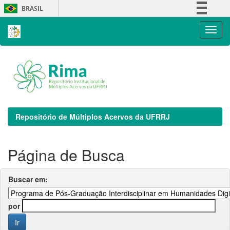
Skip
BRASIL
navigation
Simplifique!
Comunica BR
Participe
Acesso à informação
Legislação
Canais
Repositório de Múltiplos Acervos da UFRRJ
Página de Busca
Buscar em:
por