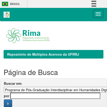
Skip
BRASIL
navigation
Simplifique!
Comunica BR
Participe
Acesso à informação
Legislação
Canais
Repositório de Múltiplos Acervos da UFRRJ
Página de Busca
Buscar em:
por