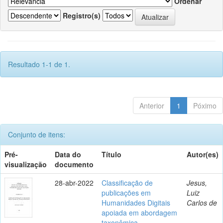
Ordenar
Registro(s)
Resultado 1-1 de 1.
Anterior
1
Póximo
Conjunto de itens:
Pré-
Data do
Título
Autor(es)
visualização
documento
28-abr-2022
Classificação de
Jesus,
publicações em
Luiz
Humanidades Digitais
Carlos de
apoiada em abordagem
taxonômica