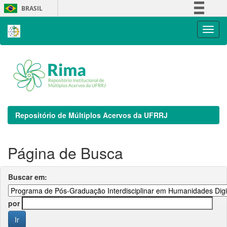
Skip
BRASIL
navigation
Simplifique!
Comunica BR
Participe
Acesso à informação
Legislação
Canais
Repositório de Múltiplos Acervos da UFRRJ
Página de Busca
Buscar em:
por