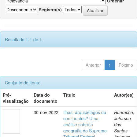
Ordenar
Registro(s)
Resultado 1-1 de 1.
Anterior
1
Póximo
Conjunto de itens:
Pré-
Data do
Título
Autor(es)
visualização
documento
30-nov-2022
Ilhas, arquipélagos ou
Huaracha,
continentes? Uma
Jeferson
análise sobre a
dos
geografia do Supremo
Santos
Tribunal Federal
Antunes