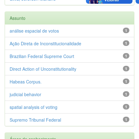
Assunto
análise espacial de votos
1
Ação Direta de Inconstitucionalidade
1
Brazilian Federal Supreme Court
1
Direct Action of Unconstitutionality
1
Habeas Corpus.
1
judicial behavior
1
spatial analysis of voting
1
Supremo Tribunal Federal
1
Áreas de conhecimento