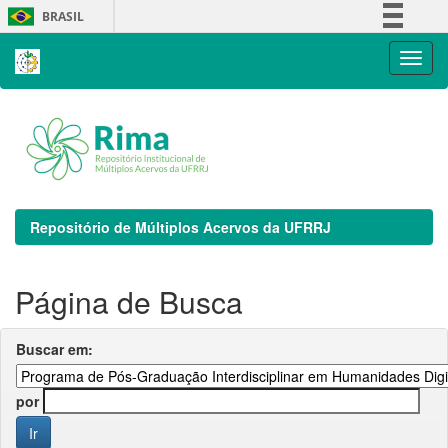
Skip
BRASIL
navigation
Simplifique!
Comunica BR
Participe
Acesso à informação
Legislação
Canais
Repositório de Múltiplos Acervos da UFRRJ
Página de Busca
Buscar em:
por