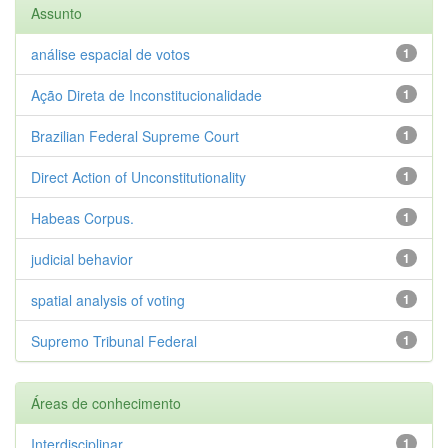
Assunto
análise espacial de votos
1
Ação Direta de Inconstitucionalidade
1
Brazilian Federal Supreme Court
1
Direct Action of Unconstitutionality
1
Habeas Corpus.
1
judicial behavior
1
spatial analysis of voting
1
Supremo Tribunal Federal
1
Áreas de conhecimento
Interdisciplinar
1