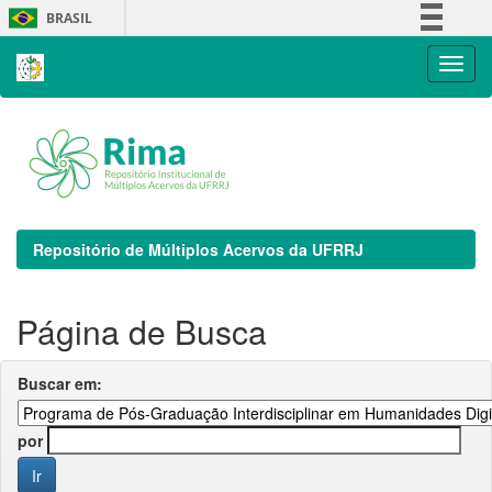
Skip
BRASIL
navigation
Simplifique!
Comunica BR
Participe
Acesso à informação
Legislação
Canais
Repositório de Múltiplos Acervos da UFRRJ
Página de Busca
Buscar em:
por