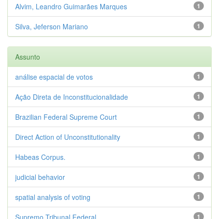
Alvim, Leandro Guimarães Marques
1
Silva, Jeferson Mariano
1
Assunto
análise espacial de votos
1
Ação Direta de Inconstitucionalidade
1
Brazilian Federal Supreme Court
1
Direct Action of Unconstitutionality
1
Habeas Corpus.
1
judicial behavior
1
spatial analysis of voting
1
Supremo Tribunal Federal
1