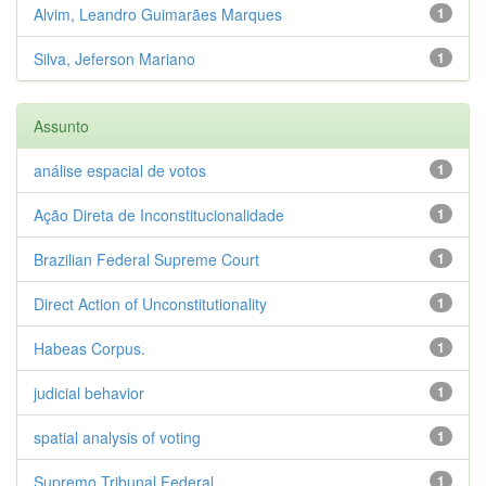
Alvim, Leandro Guimarães Marques
1
Silva, Jeferson Mariano
1
Assunto
análise espacial de votos
1
Ação Direta de Inconstitucionalidade
1
Brazilian Federal Supreme Court
1
Direct Action of Unconstitutionality
1
Habeas Corpus.
1
judicial behavior
1
spatial analysis of voting
1
Supremo Tribunal Federal
1