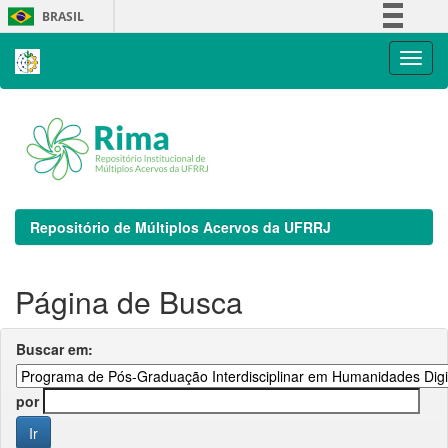
Skip
BRASIL
navigation
Simplifique!
Comunica BR
Participe
Acesso à informação
Legislação
Canais
Repositório de Múltiplos Acervos da UFRRJ
Página de Busca
Buscar em:
por