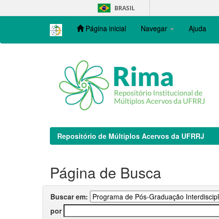
Skip
BRASIL
navigation
Página inicial
Navegar
Ajuda
Repositório de Múltiplos Acervos da UFRRJ
Página de Busca
Buscar em:
por