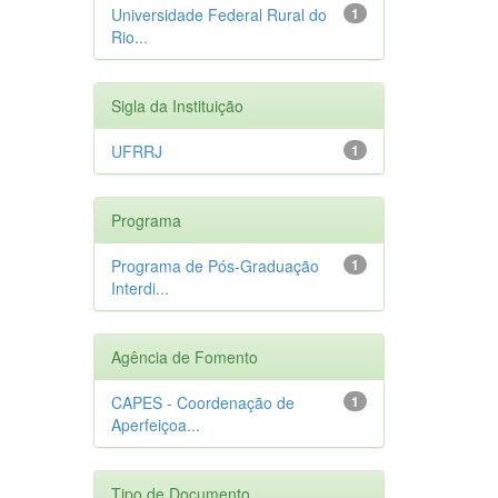
Universidade Federal Rural do
1
Rio...
Sigla da Instituição
UFRRJ
1
Programa
Programa de Pós-Graduação
1
Interdi...
Agência de Fomento
CAPES - Coordenação de
1
Aperfeiçoa...
Tipo de Documento