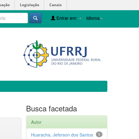
mação
Legislação
Canais
Entrar em:
Idioma
Busca facetada
Autor
Huaracha, Jeferson dos Santos
1