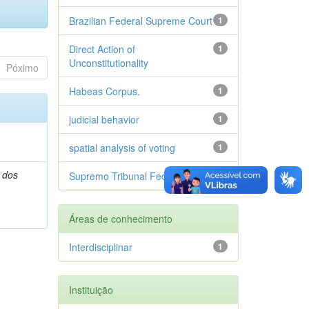
Brazilian Federal Supreme Court
1
Direct Action of
1
Unconstitutionality
Póximo
Habeas Corpus.
1
judicial behavior
1
spatial analysis of voting
1
 dos
Supremo Tribunal Federal
1
Áreas de conhecimento
Interdisciplinar
1
Instituição