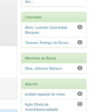
Ant...
Orientador
Alvim, Leandro Guimarães
1
Marques
Tavares, Rodrigo de Souza
1
Membros da Banca
Silva, Jeferson Mariano
1
Assunto
análise espacial de votos
1
Ação Direta de
1
Inconstitucionalidade