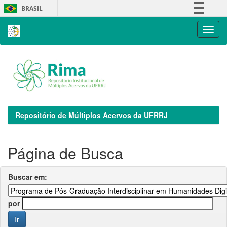
Skip
BRASIL
navigation
Simplifique!
Comunica BR
Participe
Acesso à informação
Legislação
Canais
Repositório de Múltiplos Acervos da UFRRJ
Página de Busca
Buscar em:
por