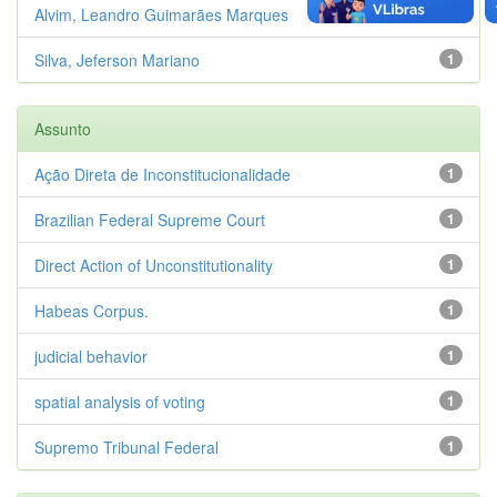
Alvim, Leandro Guimarães Marques
1
Silva, Jeferson Mariano
1
Assunto
Ação Direta de Inconstitucionalidade
1
Brazilian Federal Supreme Court
1
Direct Action of Unconstitutionality
1
Habeas Corpus.
1
judicial behavior
1
spatial analysis of voting
1
Supremo Tribunal Federal
1