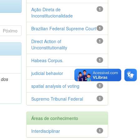
Ação Direta de
1
Inconstitucionalidade
Brazilian Federal Supreme Court
1
Póximo
Direct Action of
1
Unconstitutionality
Habeas Corpus.
1
judicial behavior
1
 dos
spatial analysis of voting
1
Supremo Tribunal Federal
1
Áreas de conhecimento
Interdisciplinar
1