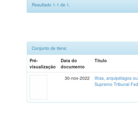
Resultado 1-1 de 1.
Conjunto de itens:
Pré-
Data do
Título
visualização
documento
30-nov-2022
Ilhas, arquipélagos o
Supremo Tribunal Fed