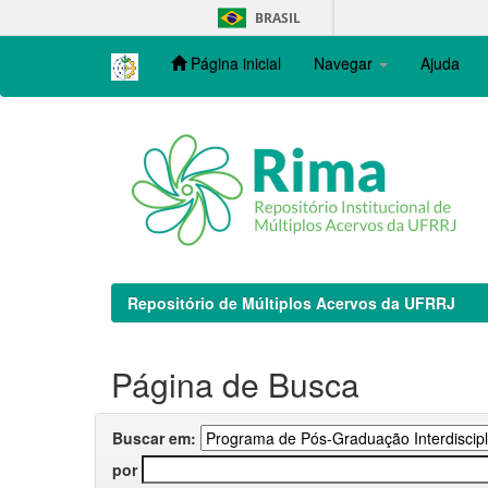
Skip
BRASIL
navigation
Página inicial
Navegar
Ajuda
Repositório de Múltiplos Acervos da UFRRJ
Página de Busca
Buscar em:
por