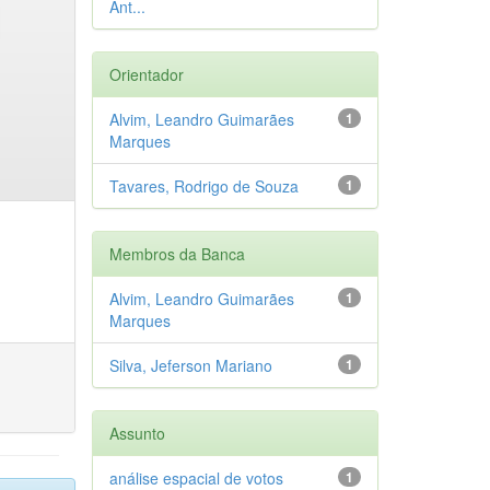
Ant...
Orientador
Alvim, Leandro Guimarães
1
Marques
Tavares, Rodrigo de Souza
1
Membros da Banca
Alvim, Leandro Guimarães
1
Marques
Silva, Jeferson Mariano
1
Assunto
análise espacial de votos
1