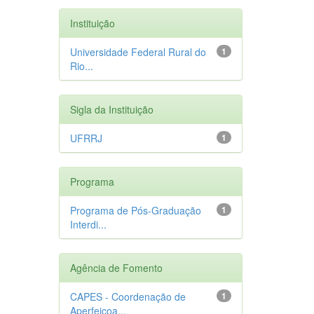
Instituição
Universidade Federal Rural do
1
Rio...
Sigla da Instituição
UFRRJ
1
Programa
Programa de Pós-Graduação
1
Interdi...
Agência de Fomento
CAPES - Coordenação de
1
Aperfeiçoa...