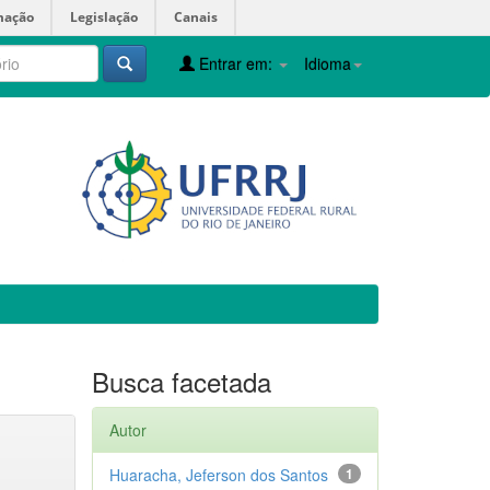
mação
Legislação
Canais
Entrar em:
Idioma
Busca facetada
Autor
Huaracha, Jeferson dos Santos
1