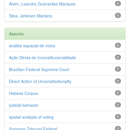
Alvim, Leandro Guimarães Marques
1
Silva, Jeferson Mariano
1
Assunto
análise espacial de votos
1
Ação Direta de Inconstitucionalidade
1
Brazilian Federal Supreme Court
1
Direct Action of Unconstitutionality
1
Habeas Corpus.
1
judicial behavior
1
spatial analysis of voting
1
Supremo Tribunal Federal
1