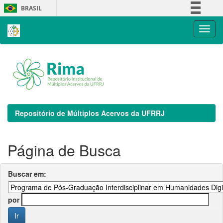
Skip
BRASIL
navigation
Simplifique!
Comunica BR
Participe
Acesso à informação
Legislação
Canais
Repositório de Múltiplos Acervos da UFRRJ
Página de Busca
Buscar em:
por