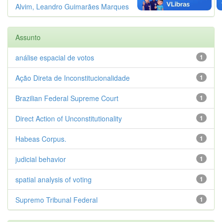
Alvim, Leandro Guimarães Marques
1
Assunto
análise espacial de votos
1
Ação Direta de Inconstitucionalidade
1
Brazilian Federal Supreme Court
1
Direct Action of Unconstitutionality
1
Habeas Corpus.
1
judicial behavior
1
spatial analysis of voting
1
Supremo Tribunal Federal
1