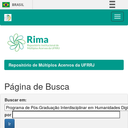
Skip
BRASIL
navigation
Simplifique!
Comunica BR
Participe
Acesso à informação
Legislação
Canais
Repositório de Múltiplos Acervos da UFRRJ
Página de Busca
Buscar em:
por