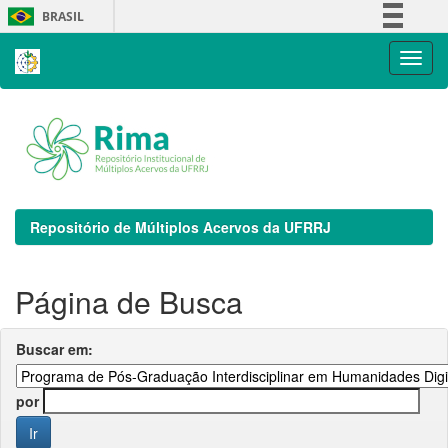
Skip
BRASIL
navigation
Simplifique!
Comunica BR
Participe
Acesso à informação
Legislação
Canais
Repositório de Múltiplos Acervos da UFRRJ
Página de Busca
Buscar em:
por