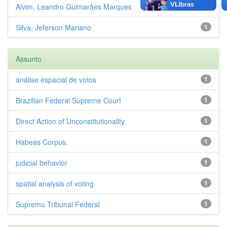
Alvim, Leandro Guimarães Marques
1
Silva, Jeferson Mariano
1
Assunto
análise espacial de votos
1
Brazilian Federal Supreme Court
1
Direct Action of Unconstitutionality
1
Habeas Corpus.
1
judicial behavior
1
spatial analysis of voting
1
Supremo Tribunal Federal
1