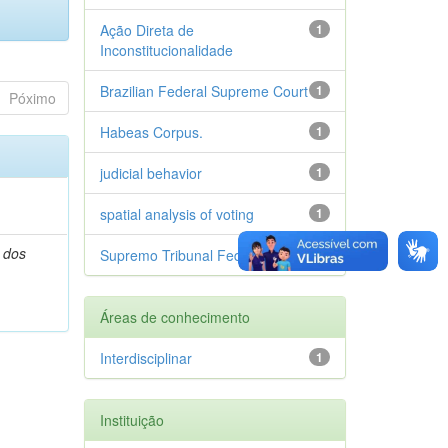
Ação Direta de
1
Inconstitucionalidade
Brazilian Federal Supreme Court
1
Póximo
Habeas Corpus.
1
judicial behavior
1
spatial analysis of voting
1
 dos
Supremo Tribunal Federal
1
Áreas de conhecimento
Interdisciplinar
1
Instituição