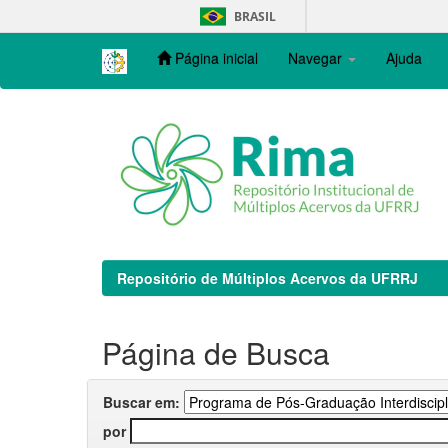
Skip
BRASIL
navigation
Página inicial
Navegar
Ajuda
Repositório de Múltiplos Acervos da UFRRJ
Página de Busca
Buscar em:
por