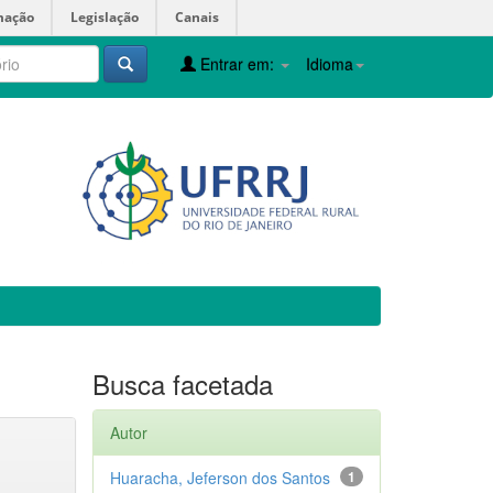
mação
Legislação
Canais
Entrar em:
Idioma
Busca facetada
Autor
Huaracha, Jeferson dos Santos
1