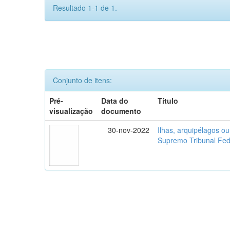
Resultado 1-1 de 1.
Conjunto de itens:
Pré-
Data do
Título
visualização
documento
30-nov-2022
Ilhas, arquipélagos o
Supremo Tribunal Fed