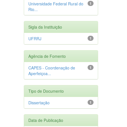
Universidade Federal Rural do
1
Rio...
Sigla da Instituição
UFRRJ
1
Agência de Fomento
CAPES - Coordenação de
1
Aperfeiçoa...
Tipo de Documento
Dissertação
1
Data de Publicação