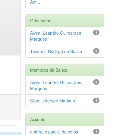
Ant...
Orientador
Alvim, Leandro Guimarães
1
Marques
Tavares, Rodrigo de Souza
1
Membros da Banca
Alvim, Leandro Guimarães
1
Marques
Silva, Jeferson Mariano
1
Assunto
análise espacial de votos
1