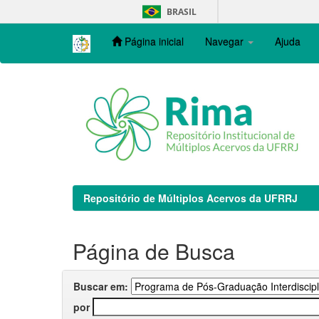
Skip
BRASIL
navigation
Página inicial
Navegar
Ajuda
Repositório de Múltiplos Acervos da UFRRJ
Página de Busca
Buscar em:
por