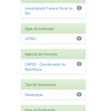
Universidade Federal Rural do
1
Rio...
Sigla da Instituição
UFRRJ
1
Agência de Fomento
CAPES - Coordenação de
1
Aperfeiçoa...
Tipo de Documento
Dissertação
1
Data de Publicação