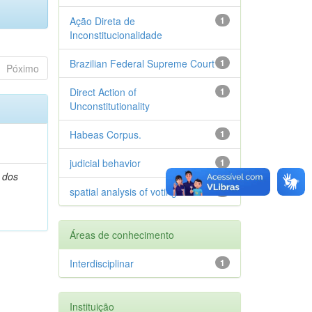
Ação Direta de
1
Inconstitucionalidade
Brazilian Federal Supreme Court
1
Póximo
Direct Action of
1
Unconstitutionality
Habeas Corpus.
1
judicial behavior
1
 dos
spatial analysis of voting
1
Áreas de conhecimento
Interdisciplinar
1
Instituição