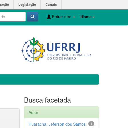
mação
Legislação
Canais
Entrar em:
Idioma
Busca facetada
Autor
Huaracha, Jeferson dos Santos
1