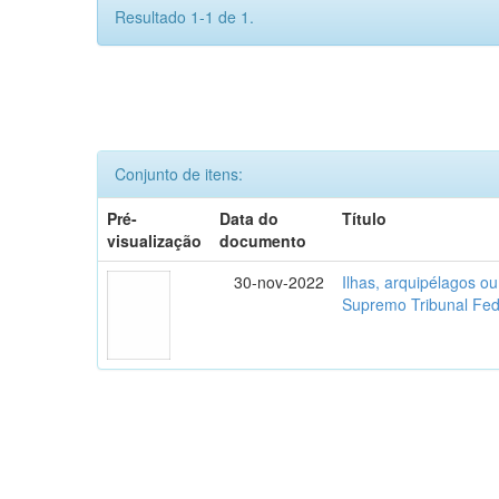
Resultado 1-1 de 1.
Conjunto de itens:
Pré-
Data do
Título
visualização
documento
30-nov-2022
Ilhas, arquipélagos o
Supremo Tribunal Fed