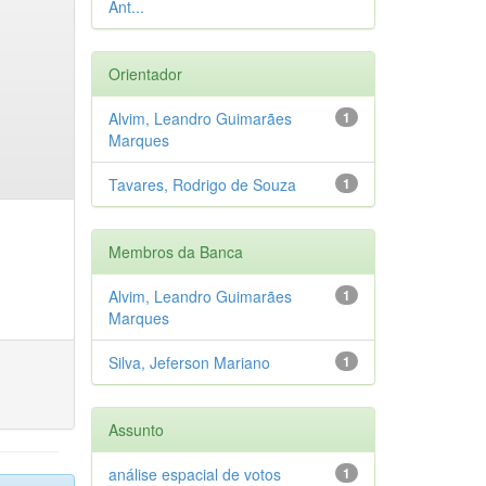
Ant...
Orientador
Alvim, Leandro Guimarães
1
Marques
Tavares, Rodrigo de Souza
1
Membros da Banca
Alvim, Leandro Guimarães
1
Marques
Silva, Jeferson Mariano
1
Assunto
análise espacial de votos
1