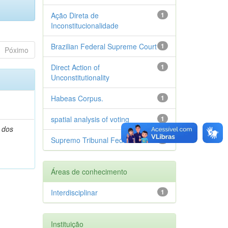
Ação Direta de
1
Inconstitucionalidade
Brazilian Federal Supreme Court
1
Póximo
Direct Action of
1
Unconstitutionality
Habeas Corpus.
1
spatial analysis of voting
1
 dos
Supremo Tribunal Federal
1
Áreas de conhecimento
Interdisciplinar
1
Instituição