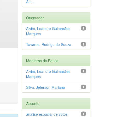
Ant...
Orientador
Alvim, Leandro Guimarães
1
Marques
Tavares, Rodrigo de Souza
1
Membros da Banca
Alvim, Leandro Guimarães
1
Marques
Silva, Jeferson Mariano
1
Assunto
análise espacial de votos
1