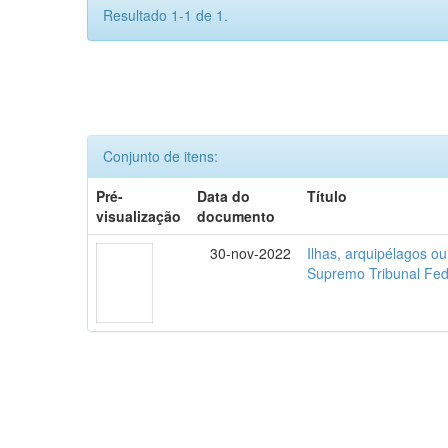
Resultado 1-1 de 1.
Conjunto de itens:
Pré-
Data do
Título
visualização
documento
30-nov-2022
Ilhas, arquipélagos o
Supremo Tribunal Fed