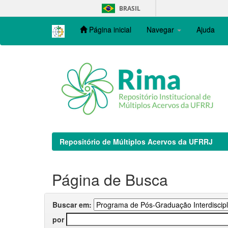
Skip
BRASIL
navigation
Página inicial
Navegar
Ajuda
Repositório de Múltiplos Acervos da UFRRJ
Página de Busca
Buscar em:
por