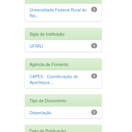
Universidade Federal Rural do
1
Rio...
Sigla da Instituição
UFRRJ
1
Agência de Fomento
CAPES - Coordenação de
1
Aperfeiçoa...
Tipo de Documento
Dissertação
1
Data de Publicação