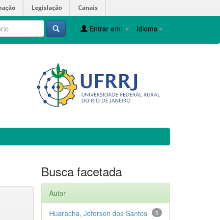
mação
Legislação
Canais
Entrar em:
Idioma
Busca facetada
Autor
Huaracha, Jeferson dos Santos
1