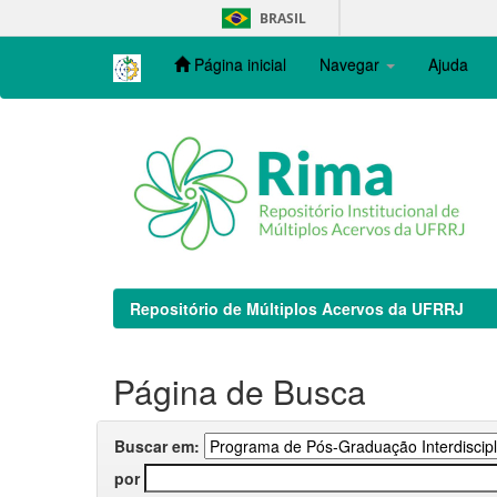
Skip
BRASIL
navigation
Página inicial
Navegar
Ajuda
Repositório de Múltiplos Acervos da UFRRJ
Página de Busca
Buscar em:
por