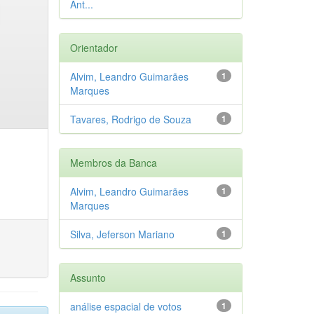
Ant...
Orientador
Alvim, Leandro Guimarães
1
Marques
Tavares, Rodrigo de Souza
1
Membros da Banca
Alvim, Leandro Guimarães
1
Marques
Silva, Jeferson Mariano
1
Assunto
análise espacial de votos
1