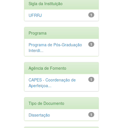
Sigla da Instituição
UFRRJ
1
Programa
Programa de Pós-Graduação
1
Interdi...
Agência de Fomento
CAPES - Coordenação de
1
Aperfeiçoa...
Tipo de Documento
Dissertação
1