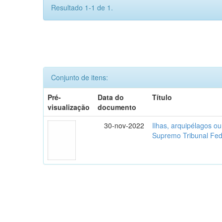
Resultado 1-1 de 1.
Conjunto de itens:
Pré-
Data do
Título
visualização
documento
30-nov-2022
Ilhas, arquipélagos o
Supremo Tribunal Fed