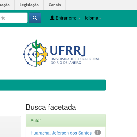
mação
Legislação
Canais
Entrar em:
Idioma
Busca facetada
Autor
Huaracha, Jeferson dos Santos
1