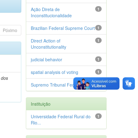
Ação Direta de
1
Inconstitucionalidade
Brazilian Federal Supreme Court
1
Póximo
Direct Action of
1
Unconstitutionality
judicial behavior
1
spatial analysis of voting
1
 dos
Supremo Tribunal Federal
1
Instituição
Universidade Federal Rural do
1
Rio...