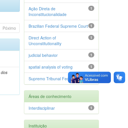
Ação Direta de
1
Inconstitucionalidade
Brazilian Federal Supreme Court
1
Póximo
Direct Action of
1
Unconstitutionality
judicial behavior
1
spatial analysis of voting
1
 dos
Supremo Tribunal Federal
1
Áreas de conhecimento
Interdisciplinar
1
Instituição