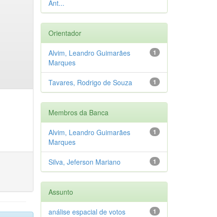
Ant...
Orientador
Alvim, Leandro Guimarães
1
Marques
Tavares, Rodrigo de Souza
1
Membros da Banca
Alvim, Leandro Guimarães
1
Marques
Silva, Jeferson Mariano
1
Assunto
análise espacial de votos
1