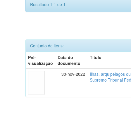
Resultado 1-1 de 1.
Conjunto de itens:
Pré-
Data do
Título
visualização
documento
30-nov-2022
Ilhas, arquipélagos o
Supremo Tribunal Fed