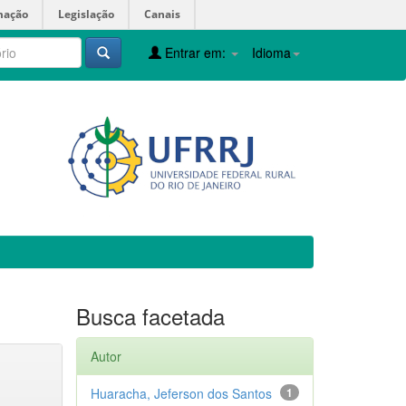
mação
Legislação
Canais
Entrar em:
Idioma
Busca facetada
Autor
Huaracha, Jeferson dos Santos
1