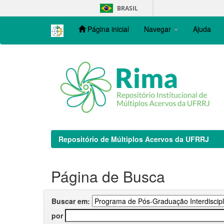
Skip
BRASIL
navigation
Página inicial
Navegar
Ajuda
Repositório de Múltiplos Acervos da UFRRJ
Página de Busca
Buscar em:
por