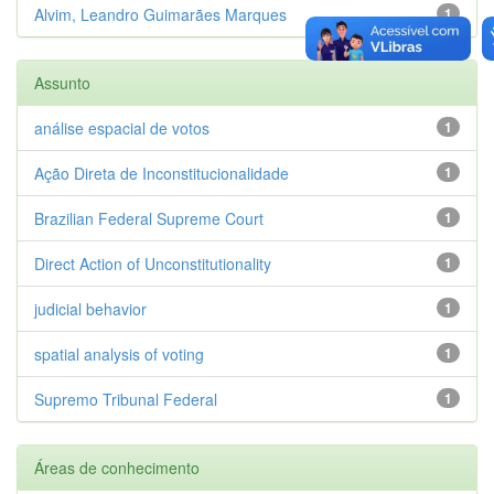
Alvim, Leandro Guimarães Marques
1
Assunto
análise espacial de votos
1
Ação Direta de Inconstitucionalidade
1
Brazilian Federal Supreme Court
1
Direct Action of Unconstitutionality
1
judicial behavior
1
spatial analysis of voting
1
Supremo Tribunal Federal
1
Áreas de conhecimento