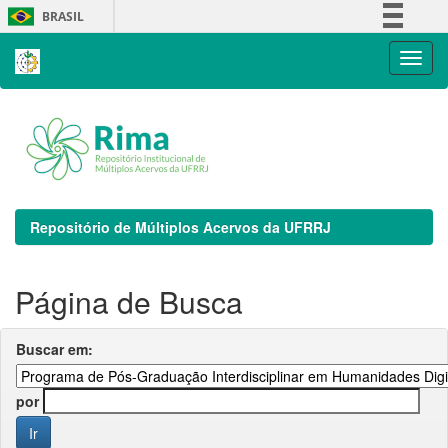
Skip
BRASIL
navigation
Simplifique!
Comunica BR
Participe
Acesso à informação
Legislação
Canais
Repositório de Múltiplos Acervos da UFRRJ
Página de Busca
Buscar em:
por