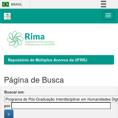
Skip
BRASIL
navigation
Simplifique!
Comunica BR
Participe
Acesso à informação
Legislação
Canais
Repositório de Múltiplos Acervos da UFRRJ
Página de Busca
Buscar em:
por