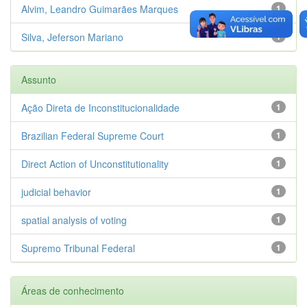
Alvim, Leandro Guimarães Marques
1
Silva, Jeferson Mariano
1
Assunto
Ação Direta de Inconstitucionalidade
1
Brazilian Federal Supreme Court
1
Direct Action of Unconstitutionality
1
judicial behavior
1
spatial analysis of voting
1
Supremo Tribunal Federal
1
Áreas de conhecimento