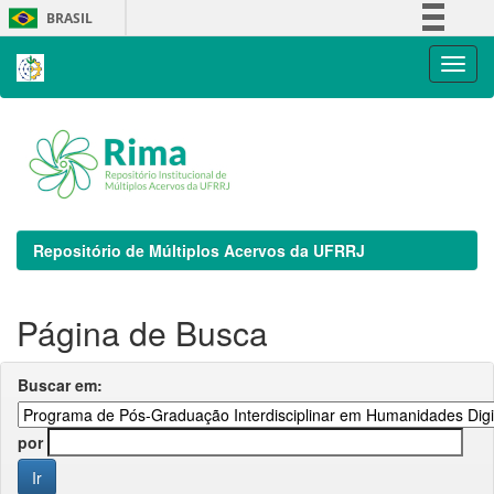
Skip
BRASIL
navigation
Simplifique!
Comunica BR
Participe
Acesso à informação
Legislação
Canais
Repositório de Múltiplos Acervos da UFRRJ
Página de Busca
Buscar em:
por