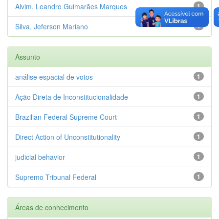
Alvim, Leandro Guimarães Marques
1
Silva, Jeferson Mariano
1
Assunto
análise espacial de votos
1
Ação Direta de Inconstitucionalidade
1
Brazilian Federal Supreme Court
1
Direct Action of Unconstitutionality
1
judicial behavior
1
Supremo Tribunal Federal
1
Áreas de conhecimento