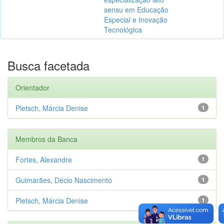
sensu em Educação
Especial e Inovação
Tecnológica
Busca facetada
Orientador
Pletsch, Márcia Denise
1
Membros da Banca
Fortes, Alexandre
1
Guimarães, Décio Nascimento
1
Pletsch, Márcia Denise
1