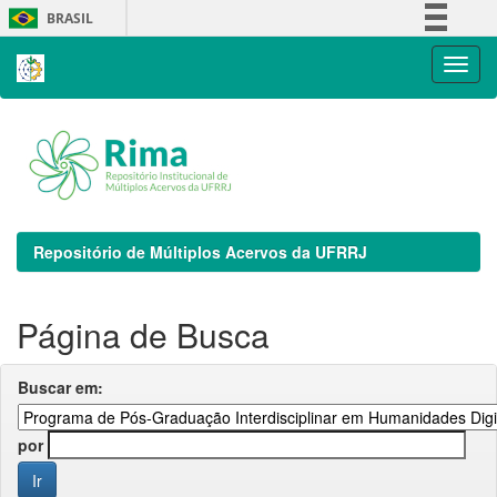
Skip
BRASIL
navigation
Simplifique!
Comunica BR
Participe
Acesso à informação
Legislação
Canais
Repositório de Múltiplos Acervos da UFRRJ
Página de Busca
Buscar em:
por