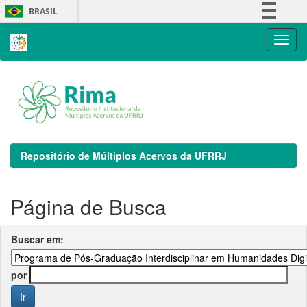
Skip
BRASIL
navigation
Simplifique!
Comunica BR
Participe
Acesso à informação
Legislação
Canais
Repositório de Múltiplos Acervos da UFRRJ
Página de Busca
Buscar em:
por