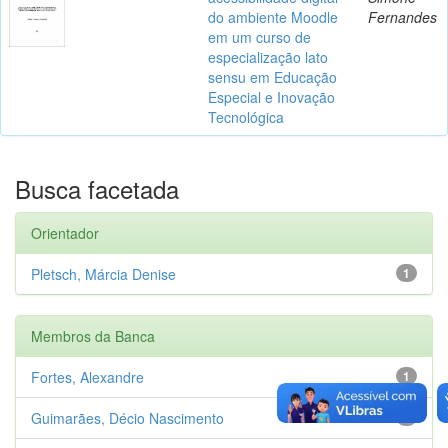
do ambiente Moodle
Fernandes
em um curso de
especialização lato
sensu em Educação
Especial e Inovação
Tecnológica
Busca facetada
Orientador
Pletsch, Márcia Denise
1
Membros da Banca
Fortes, Alexandre
1
Guimarães, Décio Nascimento
1