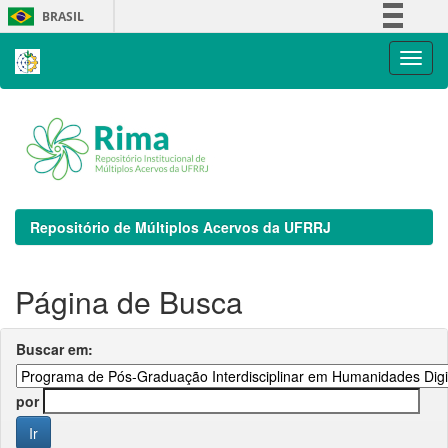
Skip
BRASIL
navigation
Simplifique!
Comunica BR
Participe
Acesso à informação
Legislação
Canais
Repositório de Múltiplos Acervos da UFRRJ
Página de Busca
Buscar em:
por