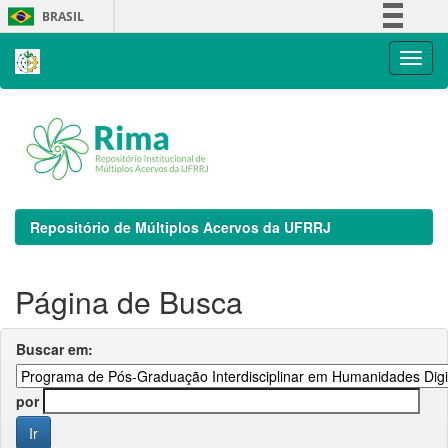
Skip
BRASIL
navigation
Simplifique!
Comunica BR
Participe
Acesso à informação
Legislação
Canais
Repositório de Múltiplos Acervos da UFRRJ
Página de Busca
Buscar em:
por