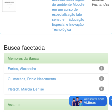
do ambiente Moodle
Fernandes
em um curso de
especialização lato
sensu em Educação
Especial e Inovação
Tecnológica
Busca facetada
Membros da Banca
Fortes, Alexandre
1
Guimarães, Décio Nascimento
1
Pletsch, Márcia Denise
1
Assunto