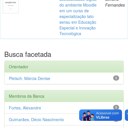
do ambiente Moodle
Fernandes
em um curso de
especialização lato
sensu em Educação
Especial e Inovação
Tecnológica
Busca facetada
Orientador
Pletsch, Márcia Denise
1
Membros da Banca
Fortes, Alexandre
1
Guimarães, Décio Nascimento
1