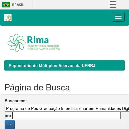
Skip
BRASIL
navigation
Simplifique!
Comunica BR
Participe
Acesso à informação
Legislação
Canais
Repositório de Múltiplos Acervos da UFRRJ
Página de Busca
Buscar em:
por