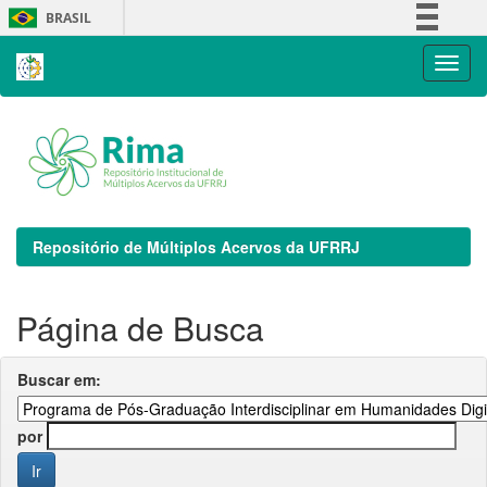
Skip
BRASIL
navigation
Simplifique!
Comunica BR
Participe
Acesso à informação
Legislação
Canais
Repositório de Múltiplos Acervos da UFRRJ
Página de Busca
Buscar em:
por