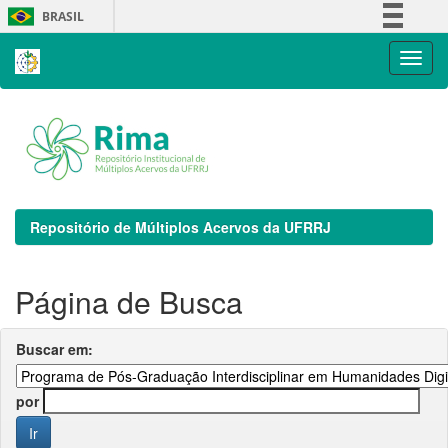
Skip
BRASIL
navigation
Simplifique!
Comunica BR
Participe
Acesso à informação
Legislação
Canais
Repositório de Múltiplos Acervos da UFRRJ
Página de Busca
Buscar em:
por