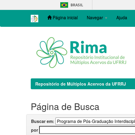
Skip
BRASIL
navigation
Página inicial
Navegar
Ajuda
Repositório de Múltiplos Acervos da UFRRJ
Página de Busca
Buscar em:
por