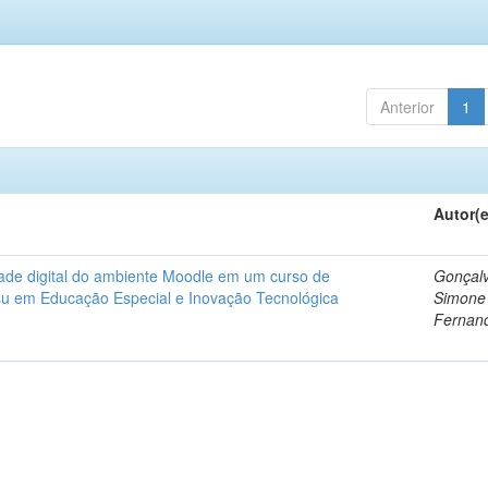
Anterior
1
Autor(
dade digital do ambiente Moodle em um curso de
Gonçalv
nsu em Educação Especial e Inovação Tecnológica
Simone
Fernan