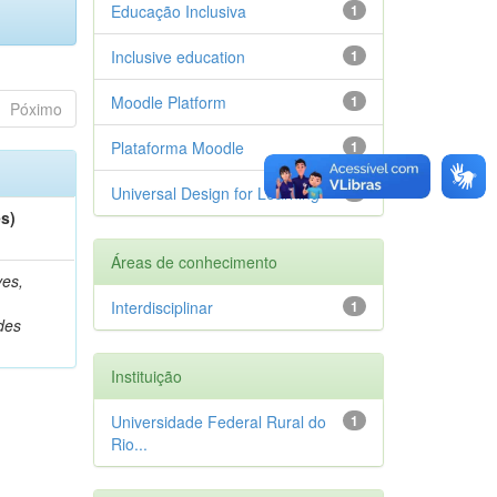
Educação Inclusiva
1
Inclusive education
1
Moodle Platform
1
Póximo
Plataforma Moodle
1
Universal Design for Learning
1
es)
Áreas de conhecimento
es,
Interdisciplinar
1
des
Instituição
Universidade Federal Rural do
1
Rio...