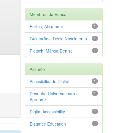
Membros da Banca
Fortes, Alexandre
1
Guimarães, Décio Nascimento
1
Pletsch, Márcia Denise
1
Assunto
Acessibilidade Digital
1
Desenho Universal para a
1
Aprendiz...
Digital Accessibility
1
Distance Education
1