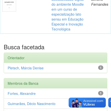
do ambiente Moodle
Fernandes
em um curso de
especialização lato
sensu em Educação
Especial e Inovação
Tecnológica
Busca facetada
Orientador
Pletsch, Márcia Denise
1
Membros da Banca
Fortes, Alexandre
1
Guimarães, Décio Nascimento
1