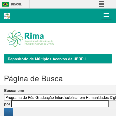
Skip
BRASIL
navigation
Simplifique!
Comunica BR
Participe
Acesso à informação
Legislação
Canais
Repositório de Múltiplos Acervos da UFRRJ
Página de Busca
Buscar em:
por