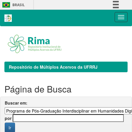
Skip
BRASIL
navigation
Simplifique!
Comunica BR
Participe
Acesso à informação
Legislação
Canais
Repositório de Múltiplos Acervos da UFRRJ
Página de Busca
Buscar em:
por