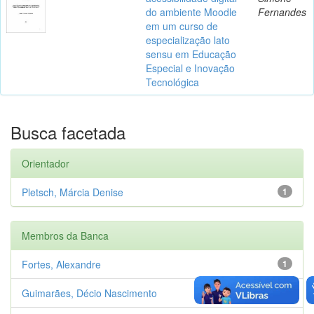
do ambiente Moodle
Fernandes
em um curso de
especialização lato
sensu em Educação
Especial e Inovação
Tecnológica
Busca facetada
Orientador
Pletsch, Márcia Denise
1
Membros da Banca
Fortes, Alexandre
1
Guimarães, Décio Nascimento
1