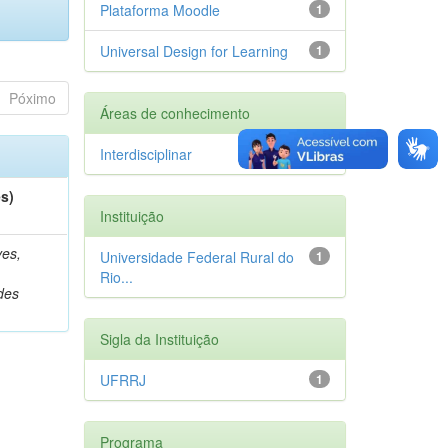
Plataforma Moodle
1
Universal Design for Learning
1
Póximo
Áreas de conhecimento
Interdisciplinar
1
es)
Instituição
es,
Universidade Federal Rural do
1
Rio...
des
Sigla da Instituição
UFRRJ
1
Programa