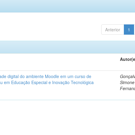
Anterior
1
Autor(
dade digital do ambiente Moodle em um curso de
Gonçalv
nsu em Educação Especial e Inovação Tecnológica
Simone
Fernan