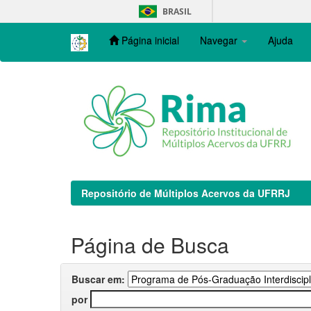
Skip
BRASIL
navigation
Página inicial
Navegar
Ajuda
Repositório de Múltiplos Acervos da UFRRJ
Página de Busca
Buscar em:
por